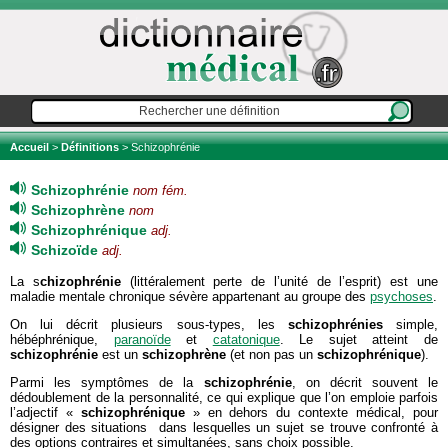
Accueil
>
Définitions
> Schizophrénie
Schizophrénie
nom fém.
Schizophrène
nom
Schizophrénique
adj.
Schizoïde
adj.
La s
chizophrénie
(littéralement perte de l’unité de l’esprit) est une
maladie mentale chronique sévère appartenant au groupe des
psychoses
.
On lui décrit plusieurs sous-types, les
schizophrénies
simple,
hébéphrénique,
paranoïde
et
catatonique
. Le sujet atteint de
schizophrénie
est un
schizophrène
(et non pas un
schizophrénique
).
Parmi les symptômes de la
schizophrénie
, on décrit souvent le
dédoublement de la personnalité, ce qui explique que l’on emploie parfois
l’adjectif «
schizophrénique
» en dehors du contexte médical, pour
désigner des situations dans lesquelles un sujet se trouve confronté à
des options contraires et simultanées, sans choix possible.