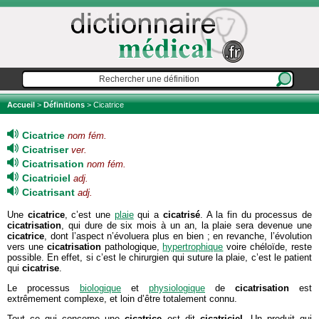
Accueil
>
Définitions
> Cicatrice
Cicatrice
nom fém.
Cicatriser
ver.
Cicatrisation
nom fém.
Cicatriciel
adj.
Cicatrisant
adj.
Une
cicatrice
, c’est une
plaie
qui a
cicatrisé
. A la fin du processus de
cicatrisation
, qui dure de six mois à un an, la plaie sera devenue une
cicatrice
, dont l’aspect n’évoluera plus en bien ; en revanche, l’évolution
vers une
cicatrisation
pathologique,
hypertrophique
voire chéloïde, reste
possible. En effet, si c’est le chirurgien qui suture la plaie, c’est le patient
qui
cicatrise
.
Le processus
biologique
et
physiologique
de
cicatrisation
est
extrêmement complexe, et loin d’être totalement connu.
Tout ce qui concerne une
cicatrice
est dit
cicatriciel
. Un produit qui