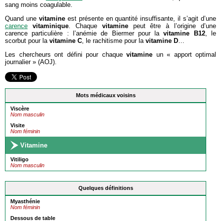
sang moins coagulable.
Quand une
vitamine
est présente en quantité insuffisante, il s’agit d’une
carence
vitaminique
. Chaque
vitamine
peut être à l’origine d’une
carence particulière : l’anémie de Biermer pour la
vitamine B
12
, le
scorbut pour la
vitamine C
, le rachitisme pour la
vitamine
D
…
Les chercheurs ont défini pour chaque
vitamine
un « apport optimal
journalier » (AOJ).
Mots médicaux voisins
Viscère
Nom masculin
Visite
Nom féminin
Vitamine
Vitiligo
Nom masculin
Quelques définitions
Myasthénie
Nom féminin
Dessous de table