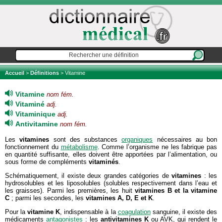
Accueil
>
Définitions
> Vitamine
Vitamine
nom fém.
Vitaminé
adj.
Vitaminique
adj.
Antivitamine
nom fém.
Les
vitamines
sont des substances
organiques
nécessaires au bon
fonctionnement du
métabolisme
. Comme l’organisme ne les fabrique pas
en quantité suffisante, elles doivent être apportées par l’alimentation, ou
sous forme de compléments
vitaminés
.
Schématiquement, il existe deux grandes catégories de
vitamines
: les
hydrosolubles et les liposolubles (solubles respectivement dans l’eau et
les graisses). Parmi les premières, les huit
vitamines B et la vitamine
C
; parmi les secondes, les
vitamines A, D, E et K
.
Pour la
vitamine
K
, indispensable à la
coagulation
sanguine, il existe des
médicaments
antagonistes
: les
antivitamines K
ou AVK, qui rendent le