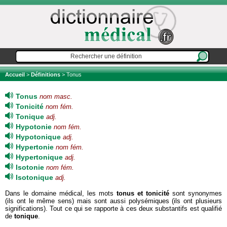
Accueil
>
Définitions
> Tonus
Tonus
nom masc.
Tonicité
nom fém.
Tonique
adj.
Hypotonie
nom fém.
Hypotonique
adj.
Hypertonie
nom fém.
Hypertonique
adj.
Isotonie
nom fém.
Isotonique
adj.
Dans le domaine médical, les mots
tonus et tonicité
sont synonymes
(ils ont le même sens) mais sont aussi polysémiques (ils ont plusieurs
significations). Tout ce qui se rapporte à ces deux substantifs est qualifié
de
tonique
.