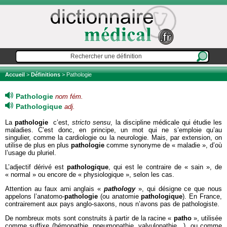
Accueil
>
Définitions
> Pathologie
Pathologie
nom fém.
Pathologique
adj.
La
pathologie
c’est,
stricto sensu
, la discipline médicale qui étudie les
maladies. C’est donc, en principe, un mot qui ne s’emploie qu’au
singulier, comme la cardiologie ou la neurologie. Mais, par extension, on
utilise de plus en plus
pathologie
comme synonyme de « maladie », d’où
l’usage du pluriel.
L’adjectif dérivé est
pathologique
, qui est le contraire de « sain », de
« normal » ou encore de « physiologique », selon les cas.
Attention au faux ami anglais «
pathology
», qui désigne ce que nous
appelons l’anatomo-
pathologie
(ou anatomie
pathologique
). En France,
contrairement aux pays anglo-saxons, nous n’avons pas de pathologiste.
De nombreux mots sont construits à partir de la racine «
patho
», utilisée
comme suffixe (hémopathie, pneumopathie, valvulopathie…), ou comme