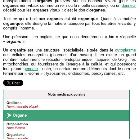
transplantation) d’
organes
prélevés sur un donneur vivant (pour les
organes
non vitaux comme un rein ou la moelle osseuse), ou un
donneur
décédé pour les
organes
vitaux : c’est le don d’
organes
.
Tout ce qui a trait aux
organes
est dit
organique
. Quant à la matière
organique
, elle désigne la matière fabriquée par tous les êtres vivants, y
compris l’homme.
Une précision : en anglais, ce que nous dénommons « bio » s’appelle
«
organic
».
Un
organite
est une structure spécialisée, située dans le
cytoplasme
des cellules eucaryotes (pourvues d’un noyau). Il en existe un grand
nombre, notamment le réticulum endoplasmique, l’appareil de Golgi, les
mitochondries, qui fournissent de l’énergie à la cellule, et qui possèdent
leur propre
génome
; enfin, un certain nombre d’éléments dont le nom se
termine par « -some » : lysosomes, endosomes, peroxysomes,
etc
.
Mots médicaux voisins
Oreillons
Nom masculin pluriel
Organe
Organisation
Nom féminin
Organisme
Nom masculin