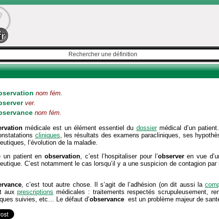
bservation
nom fém.
bserver
ver.
bservance
nom fém.
rvation
médicale est un élément essentiel du
dossier
médical d’un patient.
onstatations
cliniques
, les résultats des examens paracliniques, ses hypothè
eutiques, l’évolution de la maladie.
e un patient en
observation
, c’est l’hospitaliser pour l’
observer
en vue d’un
eutique. C’est notamment le cas lorsqu’il y a une suspicion de contagion par
.
ervance
, c’est tout autre chose. Il s’agit de l’adhésion (on dit aussi la
comp
nt aux
prescriptions
médicales : traitements respectés scrupuleusement, ren
iques suivies, etc… Le défaut d’
observance
est un problème majeur de santé