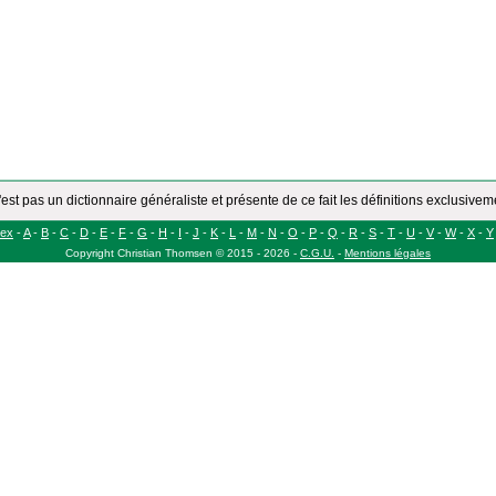
'est pas un dictionnaire généraliste et présente de ce fait les définitions exclusive
dex
-
A
-
B
-
C
-
D
-
E
-
F
-
G
-
H
-
I
-
J
-
K
-
L
-
M
-
N
-
O
-
P
-
Q
-
R
-
S
-
T
-
U
-
V
-
W
-
X
-
Y
Copyright
Christian Thomsen
©
2015 - 2026
-
C.G.U.
-
Mentions légales