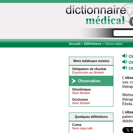
Accueil
>
Définitions
> Observation
O
Mots médicaux voisins
O
O
Obligation de résultat
Expression au féminin
L’
obse
Observation
ses c
thérap
Obstétrique
Nom féminin
Mettr
thérap
Occlusion
Nom féminin
Ebola
L’
obs
patie
Quelques définitions
diétét
Coma
Nom masculin