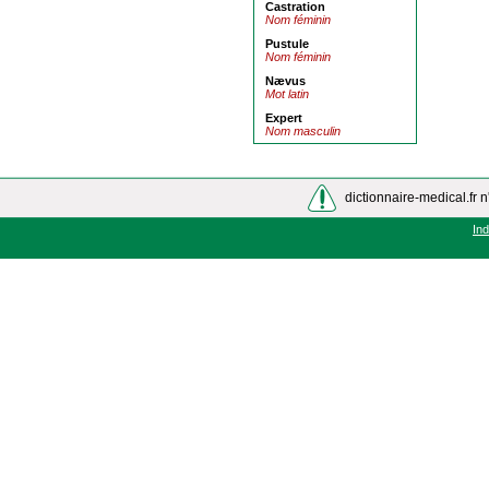
Castration
Nom féminin
Pustule
Nom féminin
Nævus
Mot latin
Expert
Nom masculin
dictionnaire-medical.fr n
In