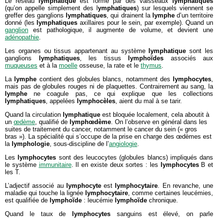
Le réseau
lymphatique
est formé par des vaisseaux
lymphatiques
(qu’on appelle simplement des l
ymphatiques
) sur lesquels viennent se
greffer des ganglions
lymphatiques
, qui drainent la
lymphe
d’un territoire
donné (les
lymphatiques
axillaires pour le sein, par exemple). Quand un
ganglion
est pathologique, il augmente de volume, et devient une
adénopathie
.
Les organes ou tissus appartenant au système
lymphatique
sont les
ganglions
lymphatiques
, les tissus
lymphoïdes
associés aux
muqueuses
et à la
moelle
osseuse, la rate et le
thymus
.
La
lymphe
contient des globules blancs, notamment des
lymphocytes
,
mais pas de globules rouges ni de plaquettes. Contrairement au sang, la
lymphe
ne coagule pas, ce qui explique que les collections
lymphatiques
, appelées
lymphocèles
, aient du mal à se tarir.
Quand la circulation
lymphatique
est bloquée localement, cela aboutit à
un
œdème
, qualifié de
lymphœdème
. On l’observe en général dans les
suites de traitement du cancer, notamment le cancer du sein (« gros
bras »). La spécialité qui s’occupe de la prise en charge des œdèmes est
la
lymphologie
, sous-discipline de l’
angiologie
.
Les
lymphocytes
sont des leucocytes (globules blancs) impliqués dans
le système
immunitaire
. Il en existe deux sortes : les
lymphocytes
B et
les T.
L’adjectif associé au
lymphocyte
est
lymphocytaire
. En revanche, une
maladie qui touche la lignée
lymphocytaire
, comme certaines leucémies,
est qualifiée de
lymphoïde
: leucémie
lymphoïde
chronique.
Quand le taux de
lymphocytes
sanguins est élevé, on parle