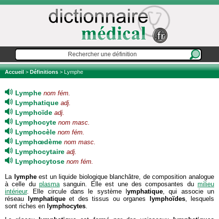
Accueil
>
Définitions
> Lymphe
Lymphe
nom fém.
Lymphatique
adj.
Lymphoïde
adj.
Lymphocyte
nom masc.
Lymphocèle
nom fém.
Lymphœdème
nom masc.
Lymphocytaire
adj.
Lymphocytose
nom fém.
La
lymphe
est un liquide biologique blanchâtre, de composition analogue
à celle du
plasma
sanguin. Elle est une des composantes du
milieu
intérieur
. Elle circule dans le système l
ymphatique
, qui associe un
réseau
lymphatique
et des tissus ou organes
lymphoïdes
, lesquels
sont riches en
lymphocytes
.