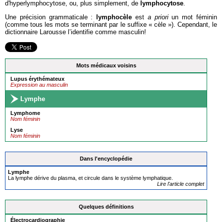
d'hyperlymphocytose, ou, plus simplement, de
lymphocytose
.
Une précision grammaticale :
lymphocèle
est
a priori
un mot féminin
(comme tous les mots se terminant par le suffixe « cèle »). Cependant, le
dictionnaire Larousse l’identifie comme masculin!
Mots médicaux voisins
Lupus érythémateux
Expression au masculin
Lymphe
Lymphome
Nom féminin
Lyse
Nom féminin
Dans l'encyclopédie
Lymphe
La lymphe dérive du plasma, et circule dans le système lymphatique.
Lire l'article complet
Quelques définitions
Électrocardiographie