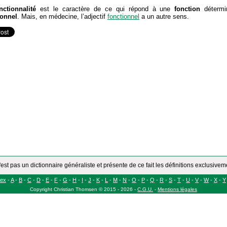
nctionnalité
est le caractère de ce qui répond à une
fonction
détermi
ionnel
. Mais, en médecine, l’adjectif
fonctionnel
a un autre sens.
'est pas un dictionnaire généraliste et présente de ce fait les définitions exclusive
dex
-
A
-
B
-
C
-
D
-
E
-
F
-
G
-
H
-
I
-
J
-
K
-
L
-
M
-
N
-
O
-
P
-
Q
-
R
-
S
-
T
-
U
-
V
-
W
-
X
-
Y
Copyright
Christian Thomsen
©
2015 - 2026
-
C.G.U.
-
Mentions légales