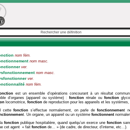
onction
nom fém.
onctionnement
nom masc.
onctionner
ver.
ysfonctionnement
nom masc.
ysfonctionner
ver.
nctionnalité
nom fém.
fonction
est un ensemble d’opérations concourant à un résultat commun
ble d’organes (appareil ou système) :
fonction
rénale ou
fonction
glyco
ion
locomotrice,
fonction
de reproduction pour les appareils et les systèmes
d cette
fonction
s’effectue normalement, on parle de
fonctionnemen
t n
nctionnemen
t. Un organe, un appareil ou un système
fonctionnent
normale
la
fonction
publique hospitalière, quand quelqu’un exerce une
fonction
sans
ue cet agent « fait
fonction
de… » (de cadre, de directeur, d’interne, etc…).