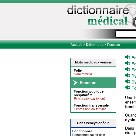
Accueil
>
Définitions
> Fonction
F
Mots médicaux voisins
F
F
Folie
Nom féminin
D
D
Fonction
Fo
Fonction publique
hospitalière
Une
Expression au féminin
ensem
Fonction transversale
fonct
Expression au féminin
Quan
dysfo
Dans l'encyclopédie
Dans 
Fonction
nel
dire q
Fonctionnel se dit d’un