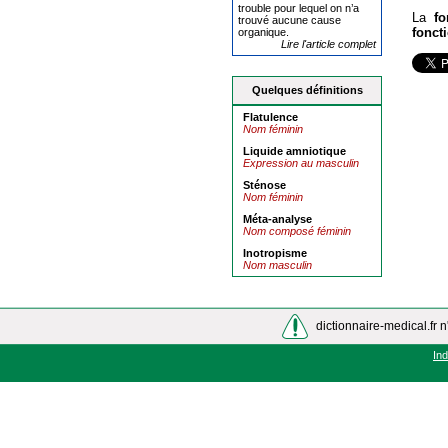
trouble pour lequel on n’a
La
fo
trouvé aucune cause
fonct
organique.
Lire l'article complet
Quelques définitions
Flatulence
Nom féminin
Liquide amniotique
Expression au masculin
Sténose
Nom féminin
Méta-analyse
Nom composé féminin
Inotropisme
Nom masculin
dictionnaire-medical.fr n
In