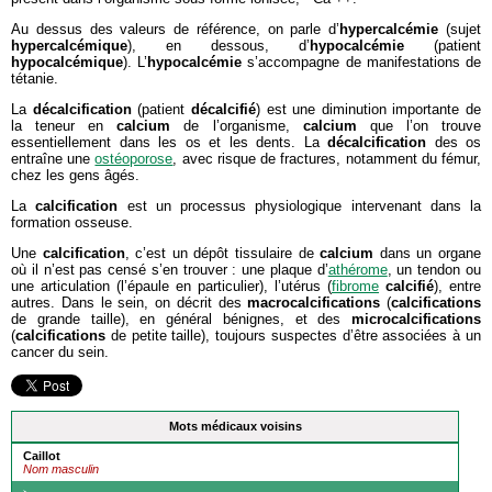
Au dessus des valeurs de référence, on parle d’
hypercalcémie
(sujet
hypercalcémique
), en dessous, d’
hypocalcémie
(patient
hypocalcémique
). L’
hypocalcémie
s’accompagne de manifestations de
tétanie.
La
décalcification
(patient
décalcifié
) est une diminution importante de
la teneur en
calcium
de l’organisme,
calcium
que l’on trouve
essentiellement dans les os et les dents. La
décalcification
des os
entraîne une
ostéoporose
, avec risque de fractures, notamment du fémur,
chez les gens âgés.
La
calcification
est un processus physiologique intervenant dans la
formation osseuse.
Une
calcification
, c’est un dépôt tissulaire de
calcium
dans un organe
où il n’est pas censé s’en trouver : une plaque d’
athérome
, un tendon ou
une articulation (l’épaule en particulier), l’utérus (
fibrome
calcifié
), entre
autres. Dans le sein, on décrit des
macrocalcifications
(
calcifications
de grande taille), en général bénignes, et des
microcalcifications
(
calcifications
de petite taille), toujours suspectes d’être associées à un
cancer du sein.
Mots médicaux voisins
Caillot
Nom masculin