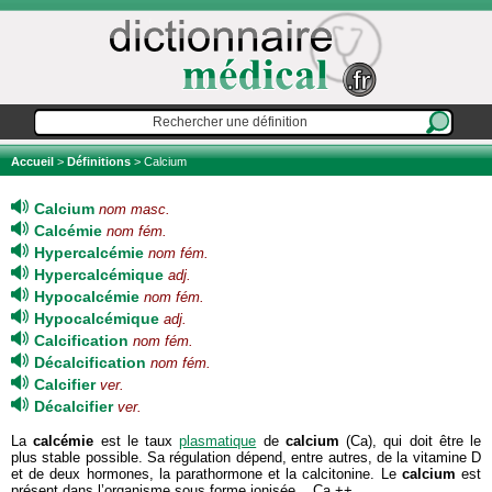
Accueil
>
Définitions
> Calcium
Calcium
nom masc.
Calcémie
nom fém.
Hypercalcémie
nom fém.
Hypercalcémique
adj.
Hypocalcémie
nom fém.
Hypocalcémique
adj.
Calcification
nom fém.
Décalcification
nom fém.
Calcifier
ver.
Décalcifier
ver.
La
calcémie
est le taux
plasmatique
de
calcium
(Ca), qui doit être le
plus stable possible. Sa régulation dépend, entre autres, de la vitamine D
et de deux hormones, la parathormone et la calcitonine. Le
calcium
est
présent dans l’organisme sous forme ionisée, Ca ++.